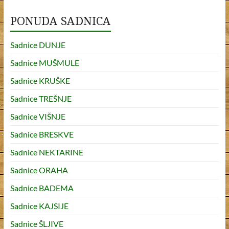
e
itt
ar
b
er
e
PONUDA SADNICA
o
Sadnice DUNJE
o
Sadnice MUŠMULE
k
Sadnice KRUŠKE
Sadnice TREŠNJE
Sadnice VIŠNJE
Sadnice BRESKVE
Sadnice NEKTARINE
Sadnice ORAHA
Sadnice BADEMA
Sadnice KAJSIJE
Sadnice ŠLJIVE