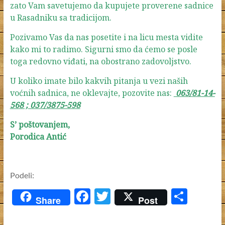
zato Vam savetujemo da kupujete proverene sadnice
u Rasadniku sa tradicijom.
Pozivamo Vas da nas posetite i na licu mesta vidite
kako mi to radimo. Sigurni smo da ćemo se posle
toga redovno viđati, na obostrano zadovoljstvo.
U koliko imate bilo kakvih pitanja u vezi naših
voćnih sadnica, ne oklevajte, pozovite nas:
063/81-14-
568 ; 037/3875-598
S’ poštovanjem,
Porodica Antić
Podeli:
F
T
S
Share
Post
ac
w
h