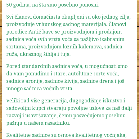
50 godina, na šta smo posebno ponosni.
Svi članovi domaćinsta okupljeni su oko jednog cilja,
proizvodnje vrhunskog sadnog materijala. Članovi
porodice Antić bave se proizvodnjom i prodajom
sadnica voća svih vrsta voća sa pažljivo izabranim
sortama, proizvodnjom loznih kalemova, sadnica
ruža, ukrasnog šiblja i tuja.
Pored standardnih sadnica voća, u mogućnosti smo
da Vam ponudimo i stare, autohtone sorte voća,
sadnice aronije, sadnice kivija, sadnice drena i još
mnogo sadnica voćnih vrsta.
Veliki rad više generacija, dugogodišnje iskustvo i
zadovoljni kupci stvaraju povoljne uslove za naš dalji
razvoj i usavršavanje, čemu posvećujemo posebnu
pažnju u našem rasadniku.
Kvalitetne sadnice su osnova kvalitetnog voćnjaka,