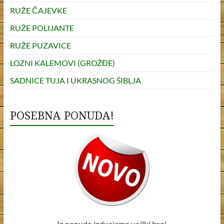
RUŽE ČAJEVKE
RUŽE POLIJANTE
RUŽE PUZAVICE
LOZNI KALEMOVI (GROŽĐE)
SADNICE TUJA I UKRASNOG ŠIBLJA
POSEBNA PONUDA!
Iz ponude izdvajamo veilki broj