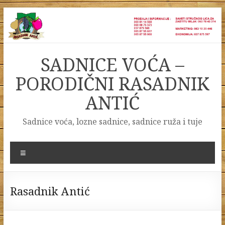
Skip
to
content
SADNICE VOĆA –
PORODIČNI RASADNIK
ANTIĆ
Sadnice voća, lozne sadnice, sadnice ruža i tuje
Menu
Rasadnik Antić