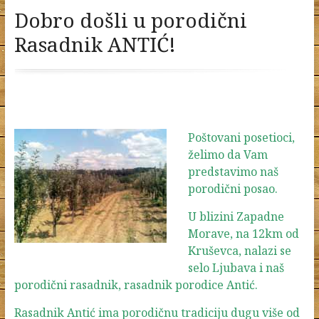
Dobro došli u porodični
Rasadnik ANTIĆ!
Poštovani posetioci,
želimo da Vam
predstavimo naš
porodični posao.
U blizini Zapadne
Morave, na 12km od
Kruševca, nalazi se
selo Ljubava i naš
porodični rasadnik, rasadnik porodice Antić.
Rasadnik Antić ima porodičnu tradiciju dugu više od