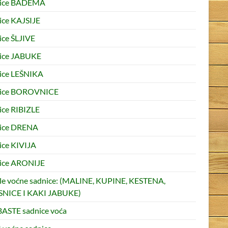
nice BADEMA
ice KAJSIJE
ice ŠLJIVE
ice JABUKE
ice LEŠNIKA
nice BOROVNICE
ice RIBIZLE
ice DRENA
ice KIVIJA
ice ARONIJE
le voćne sadnice: (MALINE, KUPINE, KESTENA,
NICE I KAKI JABUKE)
ASTE sadnice voća