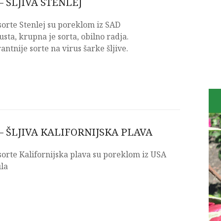
 ŠLJIVA STENLEJ
 sorte Stenlej su poreklom iz SAD
ta, krupna je sorta, obilno radja.
antnije sorte na virus šarke šljive.
– ŠLJIVA KALIFORNIJSKA PLAVA
 sorte Kalifornijska plava su poreklom iz USA
la