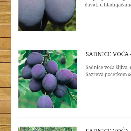
čuvati u hladnjačama
SADNICE VOĆA 
Sadnice voća šljiva,
Sazreva početkom 
SADNICE VOĆA –