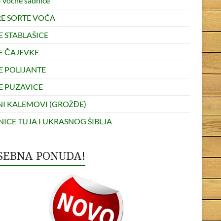
 voćne sadnice
RE SORTE VOĆA
E STABLAŠICE
E ČAJEVKE
E POLIJANTE
E PUZAVICE
NI KALEMOVI (GROŽĐE)
ICE TUJA I UKRASNOG ŠIBLJA
SEBNA PONUDA!