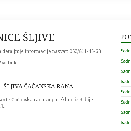
ICE ŠLJIVE
PO
Sadn
a detaljnije informacije nazvati 063/811-45-68
Sad
Asadnik:
Sadn
Sadn
– ŠLJIVA ČAČANSKA RANA
Sadn
 sorte Čačanska rana su poreklom iz Srbije
Sadn
ula
Sadn
Sadn