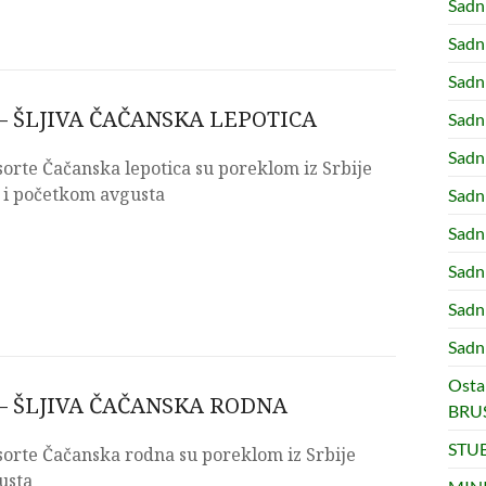
Sad
Sadn
Sadn
– ŠLJIVA ČAČANSKA LEPOTICA
Sadn
Sadn
 sorte Čačanska lepotica su poreklom iz Srbije
 i početkom avgusta
Sad
Sadn
Sadn
Sadn
Sadn
Osta
– ŠLJIVA ČAČANSKA RODNA
BRUS
STUB
 sorte Čačanska rodna su poreklom iz Srbije
usta