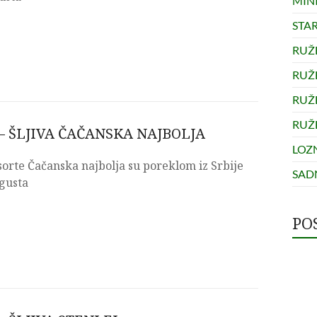
MINI
STA
RUŽ
RUŽ
RUŽ
RUŽ
– ŠLJIVA ČAČANSKA NAJBOLJA
LOZ
 sorte Čačanska najbolja su poreklom iz Srbije
SADN
gusta
PO