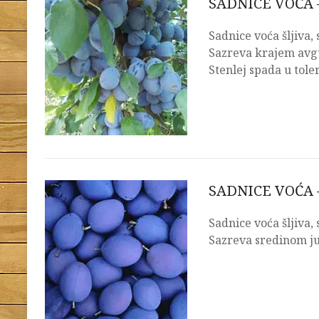
SADNICE VOĆA –
Sadnice voća šljiva,
Sazreva krajem avgus
Stenlej spada u toler
SADNICE VOĆA 
Sadnice voća šljiva,
Sazreva sredinom ju