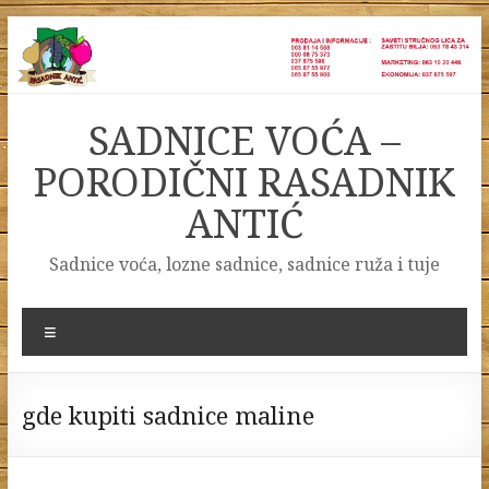
Skip
to
content
SADNICE VOĆA –
PORODIČNI RASADNIK
ANTIĆ
Sadnice voća, lozne sadnice, sadnice ruža i tuje
Menu
gde kupiti sadnice maline