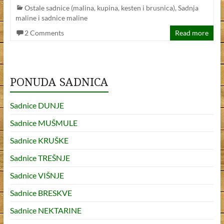
Ostale sadnice (malina, kupina, kesten i brusnica)
,
Sadnja
b
er
e
maline i sadnice maline
o
2 Comments
Read more
o
k
PONUDA SADNICA
Sadnice DUNJE
Sadnice MUŠMULE
Sadnice KRUŠKE
Sadnice TREŠNJE
Sadnice VIŠNJE
Sadnice BRESKVE
Sadnice NEKTARINE