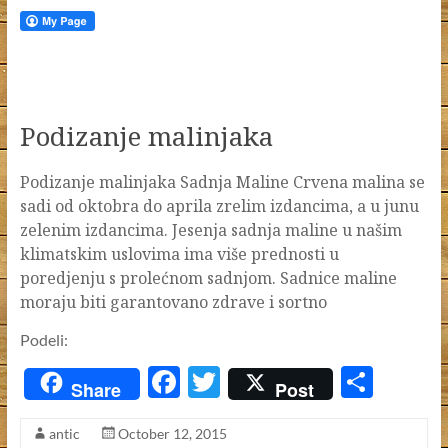
Podizanje malinjaka
Podizanje malinjaka Sadnja Maline Crvena malina se
sadi od oktobra do aprila zrelim izdancima, a u junu
zelenim izdancima. Jesenja sadnja maline u našim
klimatskim uslovima ima više prednosti u
poredjenju s prolećnom sadnjom. Sadnice maline
moraju biti garantovano zdrave i sortno
Podeli:
F
T
S
Share
Post
ac
w
h
antic
October 12, 2015
e
itt
ar