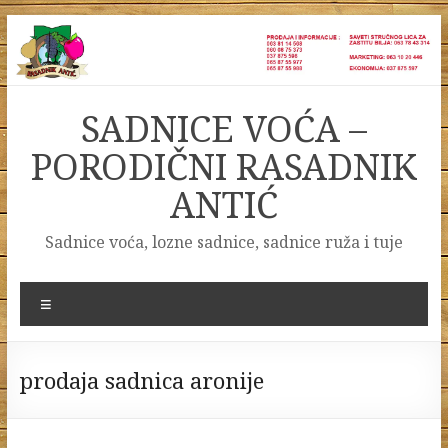
Skip
to
content
SADNICE VOĆA –
PORODIČNI RASADNIK
ANTIĆ
Sadnice voća, lozne sadnice, sadnice ruža i tuje
Menu
prodaja sadnica aronije