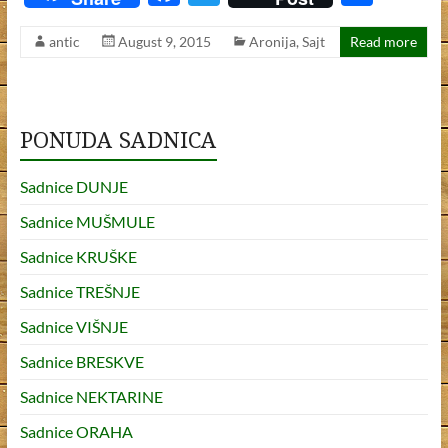
ac
w
h
antic
August 9, 2015
Aronija
,
Sajt
Read more
e
itt
ar
b
er
e
o
PONUDA SADNICA
o
k
Sadnice DUNJE
Sadnice MUŠMULE
Sadnice KRUŠKE
Sadnice TREŠNJE
Sadnice VIŠNJE
Sadnice BRESKVE
Sadnice NEKTARINE
Sadnice ORAHA