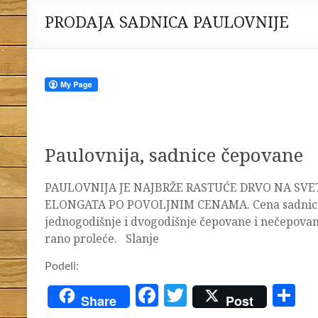
PRODAJA SADNICA PAULOVNIJE
Paulovnija, sadnice čepovane
PAULOVNIJA JE NAJBRŽE RASTUĆE DRVO NA SV
ELONGATA PO POVOLJNIM CENAMA. Cena sadnica p
jednogodišnje i dvogodišnje čepovane i nečepovane 
rano proleće. Slanje
Podeli:
F
T
S
Share
Post
ac
w
h