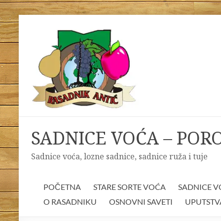
Skip
to
content
SADNICE VOĆA – POR
Sadnice voća, lozne sadnice, sadnice ruža i tuje
POČETNA
STARE SORTE VOĆA
SADNICE 
O RASADNIKU
OSNOVNI SAVETI
UPUTSTV