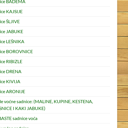
nice BADEMA
ice KAJSIJE
ice ŠLJIVE
ice JABUKE
ice LEŠNIKA
nice BOROVNICE
ice RIBIZLE
ice DRENA
ice KIVIJA
ice ARONIJE
le voćne sadnice: (MALINE, KUPINE, KESTENA,
NICE I KAKI JABUKE)
ASTE sadnice voća