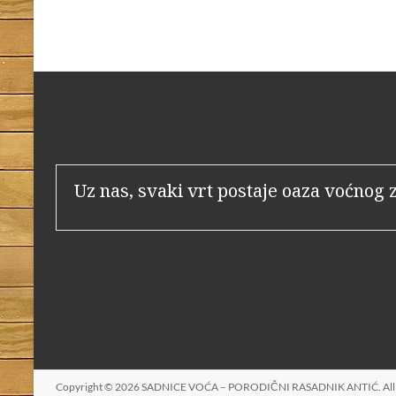
Uz nas, svaki vrt postaje oaza voćnog 
Copyright © 2026
SADNICE VOĆA – PORODIČNI RASADNIK ANTIĆ
. A