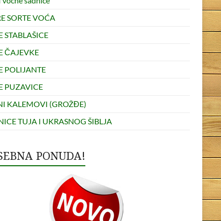
 voćne sadnice
RE SORTE VOĆA
E STABLAŠICE
E ČAJEVKE
E POLIJANTE
E PUZAVICE
NI KALEMOVI (GROŽĐE)
ICE TUJA I UKRASNOG ŠIBLJA
SEBNA PONUDA!