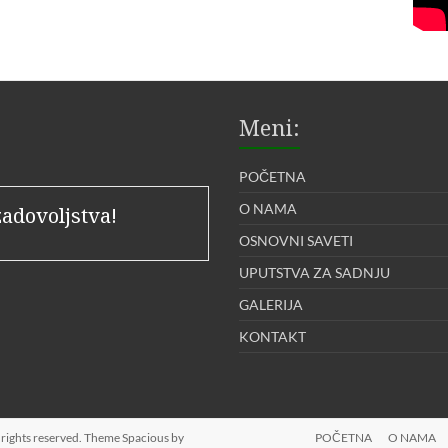
Meni:
POČETNA
O NAMA
zadovoljstva!
OSNOVNI SAVETI
UPUTSTVA ZA SADNJU
GALERIJA
KONTAKT
ll rights reserved. Theme
Spacious
by
POČETNA
O NAMA