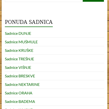
b
er
e
o
o
PONUDA SADNICA
k
Sadnice DUNJE
Sadnice MUŠMULE
Sadnice KRUŠKE
Sadnice TREŠNJE
Sadnice VIŠNJE
Sadnice BRESKVE
Sadnice NEKTARINE
Sadnice ORAHA
Sadnice BADEMA