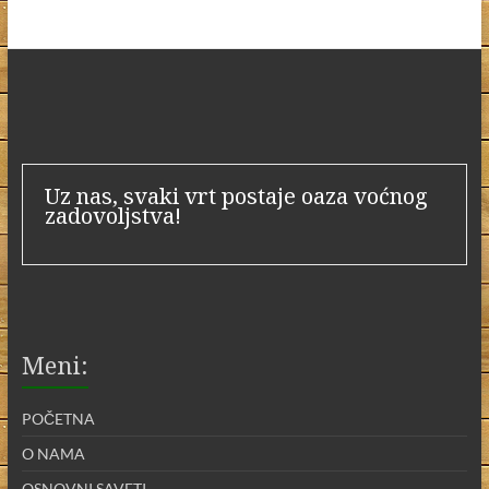
Uz nas, svaki vrt postaje oaza voćnog
zadovoljstva!
Meni:
POČETNA
O NAMA
OSNOVNI SAVETI