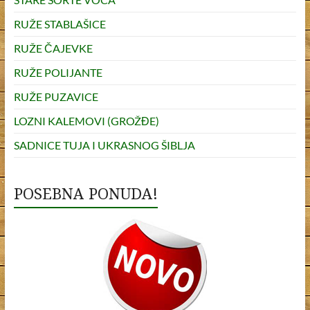
RUŽE STABLAŠICE
RUŽE ČAJEVKE
RUŽE POLIJANTE
RUŽE PUZAVICE
LOZNI KALEMOVI (GROŽĐE)
SADNICE TUJA I UKRASNOG ŠIBLJA
POSEBNA PONUDA!