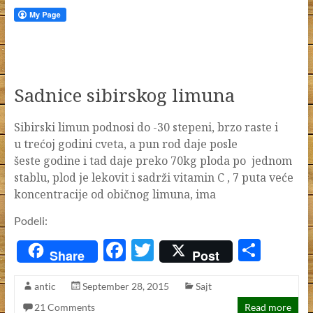
Sadnice sibirskog limuna
Sibirski limun podnosi do -30 stepeni, brzo raste i
u trećoj godini cveta, a pun rod daje posle
šeste godine i tad daje preko 70kg ploda po jednom
stablu, plod je lekovit i sadrži vitamin C , 7 puta veće
koncentracije od običnog limuna, ima
Podeli:
F
T
S
Share
Post
ac
w
h
antic
September 28, 2015
Sajt
e
itt
ar
21 Comments
Read more