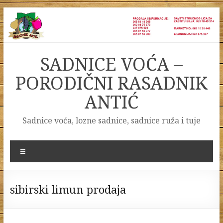
Skip
to
content
SADNICE VOĆA –
PORODIČNI RASADNIK
ANTIĆ
Sadnice voća, lozne sadnice, sadnice ruža i tuje
Menu
sibirski limun prodaja