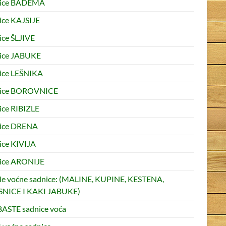
nice BADEMA
ice KAJSIJE
ice ŠLJIVE
ice JABUKE
ice LEŠNIKA
nice BOROVNICE
ice RIBIZLE
ice DRENA
ice KIVIJA
ice ARONIJE
le voćne sadnice: (MALINE, KUPINE, KESTENA,
NICE I KAKI JABUKE)
ASTE sadnice voća