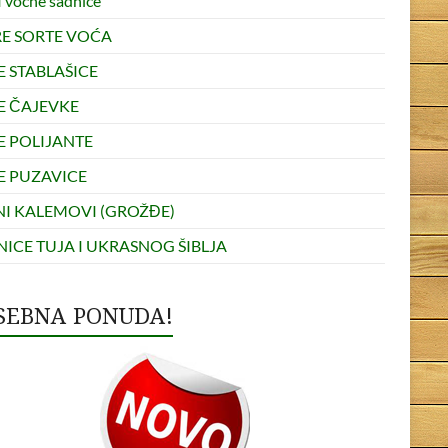
 voćne sadnice
RE SORTE VOĆA
E STABLAŠICE
E ČAJEVKE
E POLIJANTE
E PUZAVICE
NI KALEMOVI (GROŽĐE)
ICE TUJA I UKRASNOG ŠIBLJA
SEBNA PONUDA!