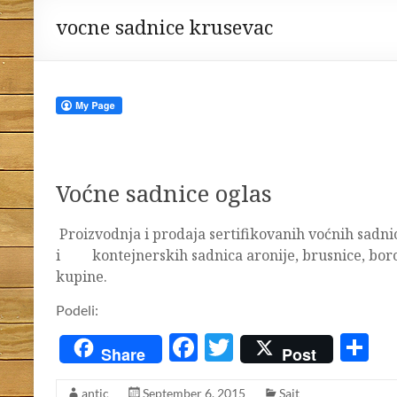
vocne sadnice krusevac
Voćne sadnice oglas
Proizvodnja i prodaja sertifikovanih voćnih sadnic
i kontejnerskih sadnica aronije, brusnice, borovn
kupine.
Podeli:
F
T
S
Share
Post
ac
w
h
antic
September 6, 2015
Sajt