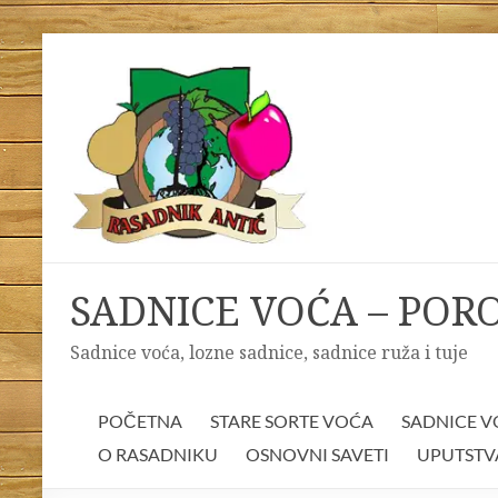
Skip
to
content
SADNICE VOĆA – POR
Sadnice voća, lozne sadnice, sadnice ruža i tuje
POČETNA
STARE SORTE VOĆA
SADNICE 
O RASADNIKU
OSNOVNI SAVETI
UPUTSTV