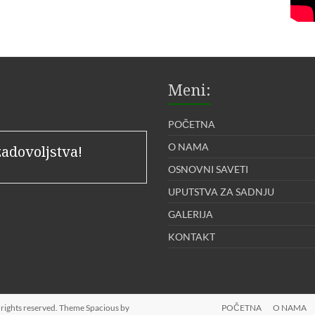
Meni:
POČETNA
O NAMA
zadovoljstva!
OSNOVNI SAVETI
UPUTSTVA ZA SADNJU
GALERIJA
KONTAKT
ll rights reserved. Theme
Spacious
by
POČETNA
O NAMA