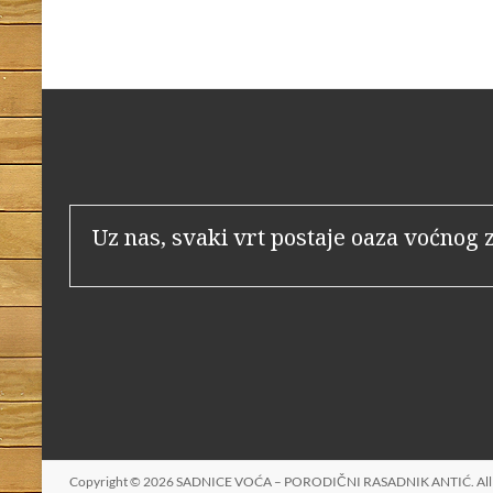
Uz nas, svaki vrt postaje oaza voćnog 
Copyright © 2026
SADNICE VOĆA – PORODIČNI RASADNIK ANTIĆ
. A