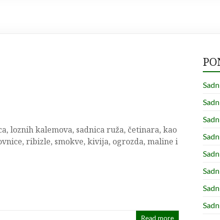
PO
Sadn
Sad
Sadn
a, loznih kalemova, sadnica ruža, četinara, kao
Sadn
ice, ribizle, smokve, kivija, ogrozda, maline i
Sadn
Sadn
Sadn
Sadn
Read more