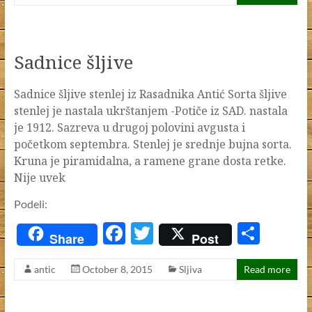
b
er
e
o
o
Sadnice šljive
k
Sadnice šljive stenlej iz Rasadnika Antić Sorta šljive
stenlej je nastala ukrštanjem -Potiče iz SAD. nastala
je 1912. Sazreva u drugoj polovini avgusta i
početkom septembra. Stenlej je srednje bujna sorta.
Kruna je piramidalna, a ramene grane dosta retke.
Nije uvek
Podeli:
F
T
S
Share
Post
ac
w
h
antic
October 8, 2015
Sljiva
Read more
e
itt
ar
b
er
e