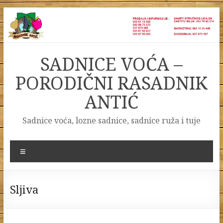
Skip
to
content
SADNICE VOĆA –
PORODIČNI RASADNIK
ANTIĆ
Sadnice voća, lozne sadnice, sadnice ruža i tuje
Menu
Sljiva