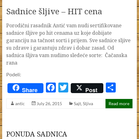
o
Sadnice šljive – HIT cena
o
k
Porodični rasadnik Antić vam nudi sertifikovane
sadnice šljive po hit cenama uz koje dobijate
garanciju na tačnost sorti i prijem. Sve sadnice sljive
su zdrave i garantuju zdrav i dobar zasad. Od
sadnica šljiva vam nudimo sledeće sorte: Čačanska
rana
Podeli:
F
T
S
Share
Post
ac
w
h
antic
July 26, 2015
Sajt
,
Sljiva
Read more
e
itt
ar
b
er
e
o
PONUDA SADNICA
o