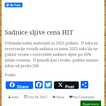
Sadnice sljive cena HIT
Vrhunski sadni materijal za 2023 godinu U toku su
rezervacije vocnih sadnica za jesen 2023 tako da ne
gubite vreme i rezervišite sadnice sljive po 30%
nižim cenama. U ponudi kao i svake godine imamo
izbor od preko 200
Podeli:
F
T
S
Share
Post
ac
w
h
antic
July 18, 2017
Sljiva
No Comments
e
itt
ar
Read more