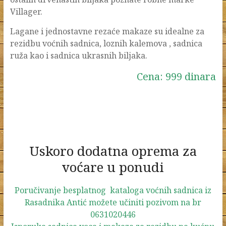
Villager.
Lagane i jednostavne rezaće makaze su idealne za
rezidbu voćnih sadnica, loznih kalemova , sadnica
ruža kao i sadnica ukrasnih biljaka.
Cena: 999 dinara
Uskoro dodatna oprema za
voćare u ponudi
Poručivanje besplatnog kataloga voćnih sadnica iz
Rasadnika Antić možete učiniti pozivom na br
0631020446