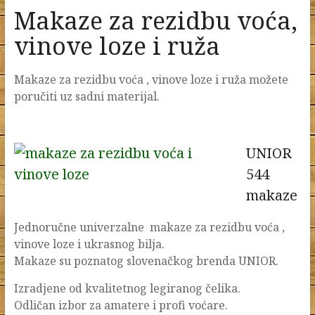
Makaze za rezidbu voća,
vinove loze i ruža
Makaze za rezidbu voća , vinove loze i ruža možete
poručiti uz sadni materijal.
UNIOR
544
makaze
Jednoručne univerzalne makaze za rezidbu voća ,
vinove loze i ukrasnog bilja.
Makaze su poznatog slovenačkog brenda UNIOR.
Izradjene od kvalitetnog legiranog čelika.
Odličan izbor za amatere i profi voćare.