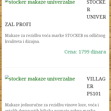
STOCKE
R
UNIVER
ZAL PROFI
Makaze za rezidbu voća marke STOCKER su odličnog
kvaliteta i dizajna.
Cena: 1799 dinara
VILLAG
ER
PS101
Makaze jednoručne za rezidbu vinove loze, voća i
ostalih drvenastih biljaka poznate robne marke