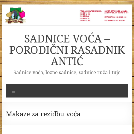
Skip
to
content
SADNICE VOĆA –
PORODIČNI RASADNIK
ANTIĆ
Sadnice voća, lozne sadnice, sadnice ruža i tuje
Menu
Makaze za rezidbu voća