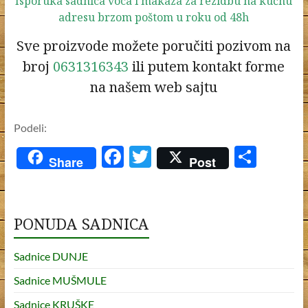
Isporuka sadnica voca i makaza za rezidbu na kućnu
adresu brzom poštom u roku od 48h
Sve proizvode možete poručiti pozivom na
broj
0631316343
ili putem kontakt forme
na našem web sajtu
Podeli:
F
T
S
Share
Post
ac
w
h
e
itt
ar
b
er
e
PONUDA SADNICA
o
Sadnice DUNJE
o
Sadnice MUŠMULE
k
Sadnice KRUŠKE