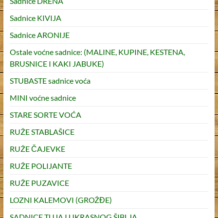
Sadnice DRENA
Sadnice KIVIJA
Sadnice ARONIJE
Ostale voćne sadnice: (MALINE, KUPINE, KESTENA,
BRUSNICE I KAKI JABUKE)
STUBASTE sadnice voća
MINI voćne sadnice
STARE SORTE VOĆA
RUŽE STABLAŠICE
RUŽE ČAJEVKE
RUŽE POLIJANTE
RUŽE PUZAVICE
LOZNI KALEMOVI (GROŽĐE)
SADNICE TUJA I UKRASNOG ŠIBLJA