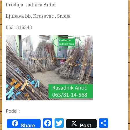
Prodaja sadnica Antic
Ljubava bb, Krusevac , Srbija
0631316343
Podeli:
F
T
S
Share
Post