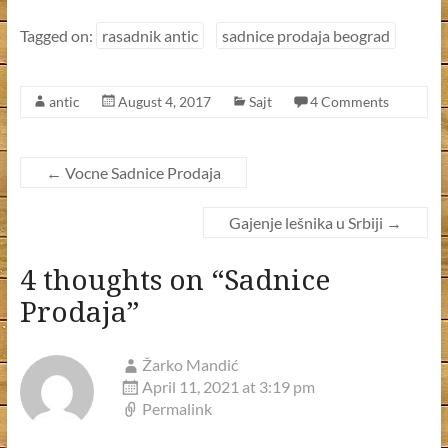
ac
w
h
e
itt
ar
Tagged on:
rasadnik antic
sadnice prodaja beograd
b
er
e
o
antic
August 4, 2017
Sajt
4 Comments
o
k
←
Vocne Sadnice Prodaja
Gajenje lešnika u Srbiji
→
4 thoughts on “
Sadnice
Prodaja
”
Žarko Mandić
April 11, 2021 at 3:19 pm
Permalink