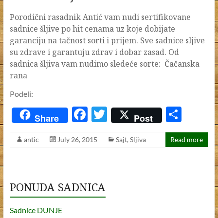
k
Porodični rasadnik Antić vam nudi sertifikovane
sadnice šljive po hit cenama uz koje dobijate
garanciju na tačnost sorti i prijem. Sve sadnice sljive
su zdrave i garantuju zdrav i dobar zasad. Od
sadnica šljiva vam nudimo sledeće sorte: Čačanska
rana
Podeli:
F
T
S
Share
Post
ac
w
h
antic
July 26, 2015
Sajt
,
Sljiva
Read more
e
itt
ar
b
er
e
o
PONUDA SADNICA
o
k
Sadnice DUNJE