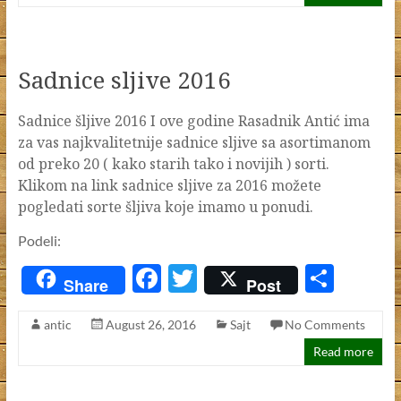
b
er
e
o
o
Sadnice sljive 2016
k
Sadnice šljive 2016 I ove godine Rasadnik Antić ima
za vas najkvalitetnije sadnice sljive sa asortimanom
od preko 20 ( kako starih tako i novijih ) sorti.
Klikom na link sadnice sljive za 2016 možete
pogledati sorte šljiva koje imamo u ponudi.
Podeli:
F
T
S
Share
Post
ac
w
h
antic
August 26, 2016
Sajt
No Comments
e
itt
ar
Read more
b
er
e
o