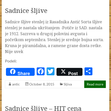
o
Sadnice šljive
k
Sadnice šljive stenlej iz Rasadnika Antić Sorta šljive
stenlej je nastala ukrštanjem -Potiče iz SAD. nastala
je 1912. Sazreva u drugoj polovini avgusta i
početkom septembra. Stenlej je srednje bujna sorta.
Kruna je piramidalna, a ramene grane dosta retke.
Nije uvek
Podeli:
F
T
S
Share
Post
ac
w
h
antic
October 8, 2015
Sljiva
Read more
e
itt
ar
b
er
e
o
Sadnice šljive – HIT cena
o