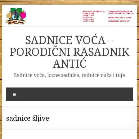
Skip
to
content
SADNICE VOĆA –
PORODIČNI RASADNIK
ANTIĆ
Sadnice voća, lozne sadnice, sadnice ruža i tuje
Menu
sadnice šljive