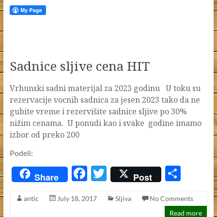
Sadnice sljive cena HIT
Vrhunski sadni materijal za 2023 godinu U toku su
rezervacije vocnih sadnica za jesen 2023 tako da ne
gubite vreme i rezervišite sadnice sljive po 30%
nižim cenama. U ponudi kao i svake godine imamo
izbor od preko 200
Podeli:
F
T
S
Share
Post
ac
w
h
antic
July 18, 2017
Sljiva
No Comments
e
itt
ar
Read more